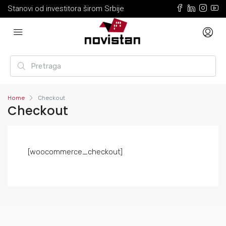
Stanovi od investitora širom Srbije
Home
Checkout
Checkout
[woocommerce_checkout]