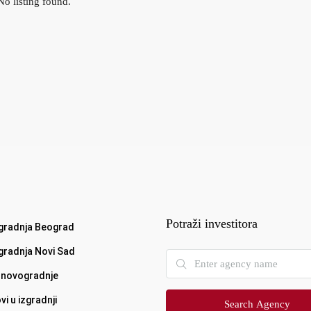
No listing found.
Potraži investitora
radnja Beograd
radnja Novi Sad
novogradnje
i u izgradnji
Search Agency