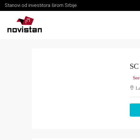
Stanovi od investitora širom Srbije
SC 
See
La