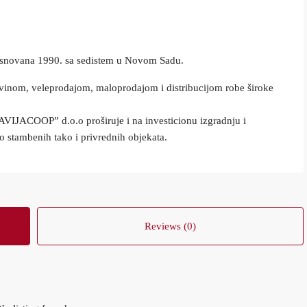
snovana 1990. sa sedistem u Novom Sadu.
ovinom, veleprodajom, maloprodajom i distribucijom robe široke
VIJACOOP” d.o.o proširuje i na investicionu izgradnju i
o stambenih tako i privrednih objekata.
Reviews (0)