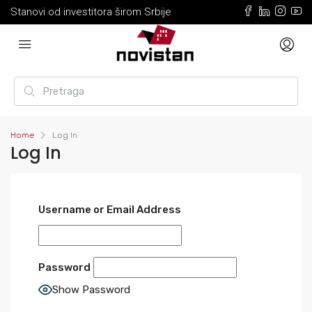
Stanovi od investitora širom Srbije
Home
Log In
Log In
Username or Email Address
Password
Show Password