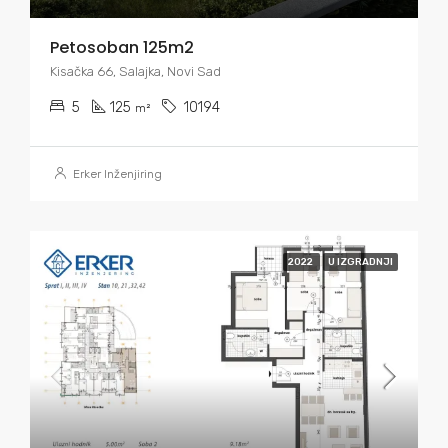
Petosoban 125m2
Kisačka 66, Salajka, Novi Sad
5
125
10194
m²
Erker Inženjiring
2022
U IZGRADNJI