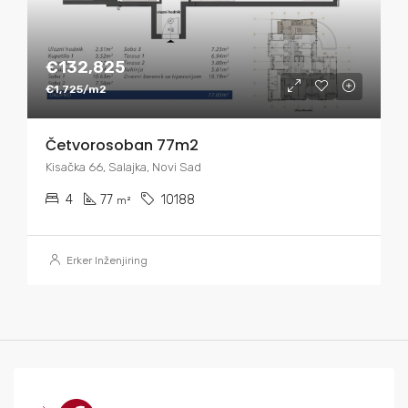
€132,825
€1,725/m2
Četvorosoban 77m2
Kisačka 66, Salajka, Novi Sad
4
77
10188
m²
Erker Inženjiring