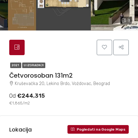
3
2021
U IZGRADNJI
Četvorosoban 131m2
Kruševačka 20, Lekino Brdo, Voždovac, Beograd
Od
€244,315
€1,865/m2
Lokacija
Pogledati na Google Maps