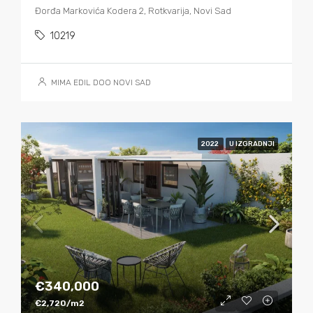
Đorđa Markovića Kodera 2, Rotkvarija, Novi Sad
10219
MIMA EDIL DOO NOVI SAD
2022
U IZGRADNJI
€340,000
€2,720/m2