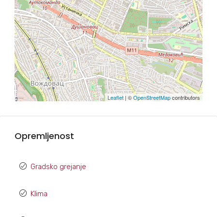
Leaflet
| ©
OpenStreetMap
contributors
Opremljenost
Gradsko grejanje
Klima