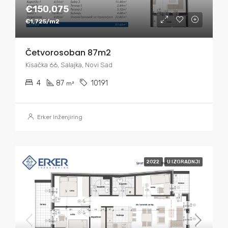
€150,075
€1,725/m2
Četvorosoban 87m2
Kisačka 66, Salajka, Novi Sad
4
87
10191
m²
Erker Inženjiring
2022
U IZGRADNJI