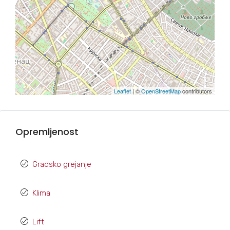
Leaflet
| ©
OpenStreetMap
contributors
Opremljenost
Gradsko grejanje
Klima
Lift