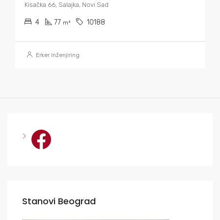
Kisačka 66, Salajka, Novi Sad
4
77
10188
m²
Erker Inženjiring
Facebook
Stanovi Beograd