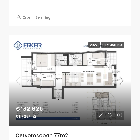
Erker Inženjiring
2022
U IZGRADNJI
€132,825
€1,725/m2
Četvorosoban 77m2