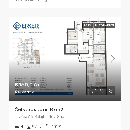
Erker Inženjiring
2022
U IZGRADNJI
€150,075
€1,725/m2
Četvorosoban 87m2
Kisačka 66, Salajka, Novi Sad
4
87
10191
m²