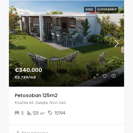
2022
U IZGRADNJI
€340,000
€2,720/m2
Petosoban 125m2
Kisačka 66, Salajka, Novi Sad
5
125
10194
m²