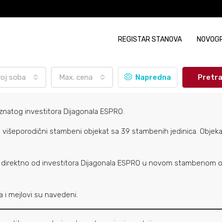
REGISTAR STANOVA
NOVOG
roj soba
Max. cena
Napredna
Pretr
oznatog investitora Dijagonala ESPRO.
adi višeporodični stambeni objekat sa 39 stambenih jedinica. Obje
direktno od investitora Dijagonala ESPRO u novom stambenom
na i mejlovi su navedeni.