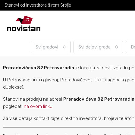
Stanovi od investitora širom Srbije
Svi gradovi
Svi delovi grada
B
Preradovićeva 82 Petrovaradin
je lokacija za novu zgradu p
U Petrovaradinu, u glavnoj, Preradovićevoj, ulici Dijagonala gr
duplekse).
Stanovi na prodaju na adresi
Preradovićeva 82 Petrovaradin
pogledati
na ovom linku
.
Za više detalja kontaktirajte direktno investitora, brojevi telefo