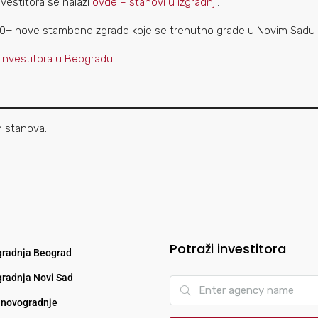
vestitora se nalazi
ovde – stanovi u izgradnji
.
80+ nove stambene zgrade koje se trenutno grade u Novim Sadu
 investitora u Beogradu
.
h stanova.
Potraži investitora
radnja Beograd
radnja Novi Sad
novogradnje