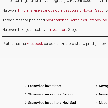
Kompletan registar stanova u izgradnji u Novom Sadu od svih in
Na ovom
linku ima više stanova od investitora u Novom Sadu
. 
Takođe možete pogledati
novi stambeni kompleksi
i
stanovi od
Na ovom linku je spisak svih
investitora
Srbije.
Pratite nas na
Facebook
da odmah znate o startu prodaje novi
Stanovi od investitora
Novog
Stanovi od investitora Beograd
Novog
Stanovi od investitora Novi Sad
Mapa 