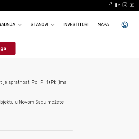
RADNJA
STANOVI
INVESTITORI
MAPA
aga
kat je spratnosti Po+P+1+Pk (ima
 objektu u Novom Sadu možete