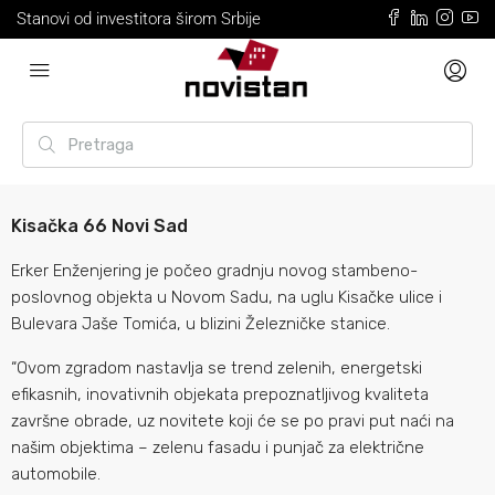
Stanovi od investitora širom Srbije
Kisačka 66 Novi Sad
Erker Enženjering je počeo gradnju novog stambeno-
poslovnog objekta u Novom Sadu, na uglu Kisačke ulice i
Bulevara Jaše Tomića, u blizini Železničke stanice.
“Ovom zgradom nastavlja se trend zelenih, energetski
efikasnih, inovativnih objekata prepoznatljivog kvaliteta
završne obrade, uz novitete koji će se po pravi put naći na
našim objektima – zelenu fasadu i punjač za električne
automobile.