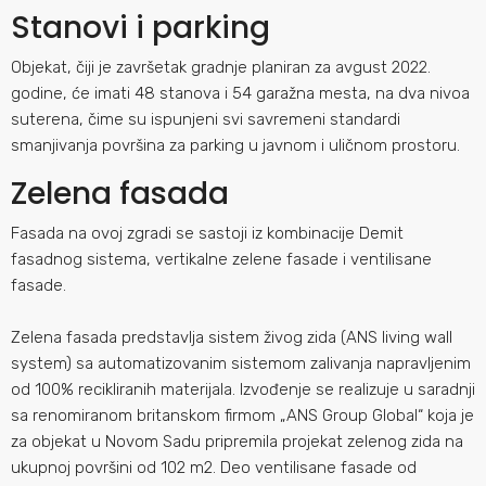
Stanovi i parking
Objekat, čiji je završetak gradnje planiran za avgust 2022.
godine, će imati 48 stanova i 54 garažna mesta, na dva nivoa
suterena, čime su ispunjeni svi savremeni standardi
smanjivanja površina za parking u javnom i uličnom prostoru.
Zelena fasada
Fasada na ovoj zgradi se sastoji iz kombinacije Demit
fasadnog sistema, vertikalne zelene fasade i ventilisane
fasade.
Zelena fasada predstavlja sistem živog zida (ANS living wall
system) sa automatizovanim sistemom zalivanja napravljenim
od 100% recikliranih materijala. Izvođenje se realizuje u saradnji
sa renomiranom britanskom firmom „ANS Group Global“ koja je
za objekat u Novom Sadu pripremila projekat zelenog zida na
ukupnoj površini od 102 m2. Deo ventilisane fasade od