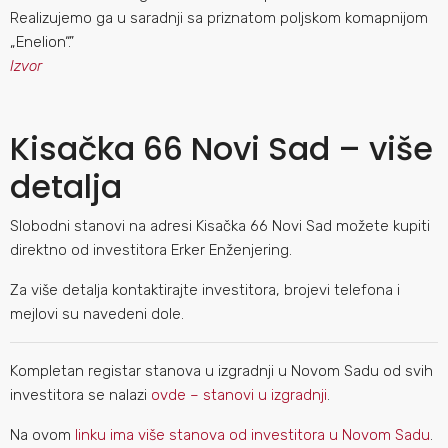
Realizujemo ga u saradnji sa priznatom poljskom komapnijom
„Enelion“.”
Izvor
Kisačka 66 Novi Sad – više
detalja
Slobodni stanovi na adresi Kisačka 66 Novi Sad možete kupiti
direktno od investitora Erker Enženjering.
Za više detalja kontaktirajte investitora, brojevi telefona i
mejlovi su navedeni dole.
Kompletan registar stanova u izgradnji u Novom Sadu od svih
investitora se nalazi
ovde – stanovi u izgradnji
.
Na ovom
linku ima više stanova od investitora u Novom Sadu
.