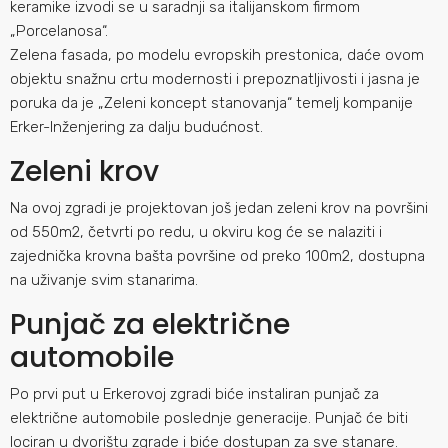
keramike izvodi se u saradnji sa italijanskom firmom
„Porcelanosa“.
Zelena fasada, po modelu evropskih prestonica, daće ovom
objektu snažnu crtu modernosti i prepoznatljivosti i jasna je
poruka da je „Zeleni koncept stanovanja“ temelj kompanije
Erker-Inženjering za dalju budućnost.
Zeleni krov
Na ovoj zgradi je projektovan još jedan zeleni krov na površini
od 550m2, četvrti po redu, u okviru kog će se nalaziti i
zajednička krovna bašta površine od preko 100m2, dostupna
na uživanje svim stanarima.
Punjač za električne
automobile
Po prvi put u Erkerovoj zgradi biće instaliran punjač za
električne automobile poslednje generacije. Punjač će biti
lociran u dvorištu zgrade i biće dostupan za sve stanare.