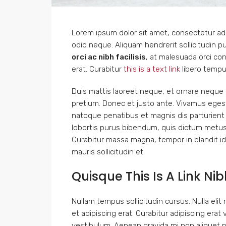
Lorem ipsum dolor sit amet, consectetur adip
odio neque. Aliquam hendrerit sollicitudin 
orci ac nibh facilisis
, at malesuada orci con
erat. Curabitur
this is a text link
libero temp
Duis mattis laoreet neque, et ornare neque s
pretium. Donec et justo ante. Vivamus eges
natoque penatibus et magnis dis parturient m
lobortis purus bibendum, quis dictum metus 
Curabitur massa magna, tempor in blandit id, 
mauris sollicitudin et.
Quisque This Is A Link Ni
Nullam tempus sollicitudin cursus. Nulla elit 
et adipiscing erat. Curabitur adipiscing era
vestibulum. Aenean gravida mi non aliquet po