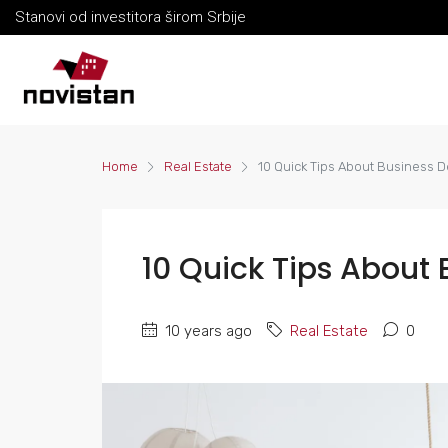
Stanovi od investitora širom Srbije
Home
Real Estate
10 Quick Tips About Business 
10 Quick Tips About
10 years ago
Real Estate
0