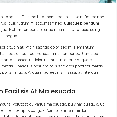
iscing elit. Duis mollis et sem sed sollicitudin. Donec non
purus, quis rutrum mi accumsan nec.
Quisque bibendum
gue. Nullam tempus sollicitudin cursus. Ut et adipiscing
us congue.
ollicitudin at. Proin sagittis dolor sed mi elementum
tas sodales est, eu rhoncus urna semper eu. Cum sociis
ontes, nascetur ridiculus mus. Integer tristique elit
mattis. Phasellus posuere felis sed eros porttitor mattis.
porta in ligula. Aliquam laoreet nisl massa, at interdum
bh Facilisis At Malesuada
mauris, volutpat eu varius malesuada, pulvinar eu ligula. Ut
t vel libero tempus congue. Nam pharetra interdum
rttitor. Praesent dapibus, nisi a faucibus tincidunt, quam