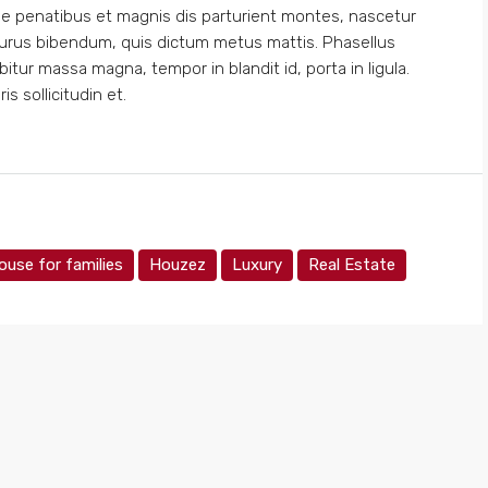
e penatibus et magnis dis parturient montes, nascetur
is purus bibendum, quis dictum metus mattis. Phasellus
bitur massa magna, tempor in blandit id, porta in ligula.
s sollicitudin et.
ouse for families
Houzez
Luxury
Real Estate