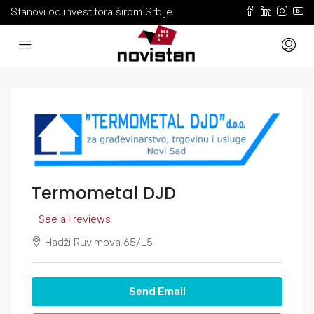
Stanovi od investitora širom Srbije
Termometal DJD
See all reviews
Hadži Ruvimova 65/L5
Send Email