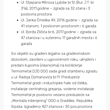
Ul. Stjepana Mitrova Ljubiše br.12 (Bul. J.T. br.
31a), 2011.godine – zgrada sa 32 stana i 3
poslovna prostora
Ul. Janka Čmelika 49, 2016.godine – zgrada sa
41 stanom, 1 poslovnim prostorom i 6 garaža
Ul. Đorđa Zličića br.6, 2017.godine – zgrada sa
47 stanova i u suterenu 17 garažnih mesta i 6
garaža
Svi objekti su građeni legalno sa građevinskom
dozvolom, završeni u ugovorenom roku, uknjiženi i
predani kupcima (vlasnicima) na korišćenje.
Termometal DJD DOO sada gradi stambenu zgradu
u ul. Radoja Domanovića br.11. Preduzeće
Termometal gradi i industrijske hale od čelika,
instalacije centralnog grejanja, vodene instalacije
Termometal je poslovno vezano preduzeće sa
„Montaža inženjering“ DOO iz Gradiške, Republika
Srpska. Izgrađeno 427 stanova i 30 pos.prostora.