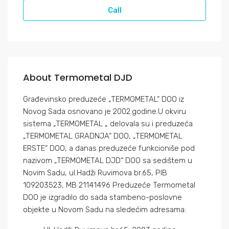
Call
About Termometal DJD
Građevinsko preduzeće „TERMOMETAL“ DOO iz
Novog Sada osnovano je 2002.godine.U okviru
sistema „TERMOMETAL „ delovala su i preduzeća
„TERMOMETAL GRADNJA“ DOO, „TERMOMETAL
ERSTE“ DOO, a danas preduzeće funkcioniše pod
nazivom „TERMOMETAL DJD“ DOO sa sedištem u
Novim Sadu, ul.Hadži Ruvimova br.65, PIB
109203523, MB 21141496 Preduzeće Termometal
DOO je izgradilo do sada stambeno-poslovne
objekte u Novom Sadu na sledećim adresama: