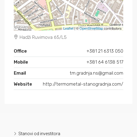
Leaflet
| ©
OpenStreetMap
contributors
Hadži Ruvimova 65/L5
Office
+381 21 6313 050
Mobile
+381 64 6138 517
Email
tm.gradnja.ns@gmail.com
Website
http://termometal-stanogradnja.com/
Stanovi od investitora