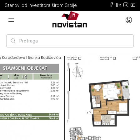
Stanovi od investitora širom Srbije