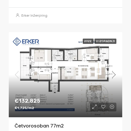
Erker Inženjiring
2022
U IZGRADNJI
€132,825
€1,725/m2
Četvorosoban 77m2