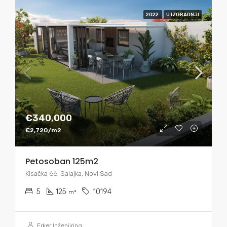
2022
U IZGRADNJI
€340,000
€2,720/m2
Petosoban 125m2
Kisačka 66, Salajka, Novi Sad
5
125
10194
m²
Erker Inženjiring