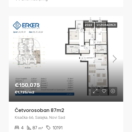
2022
U IZGRADNJI
€150,075
€1,725/m2
Četvorosoban 87m2
Kisačka 66, Salajka, Novi Sad
4
87
10191
m²