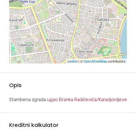
Leaflet
| ©
OpenStreetMap
contributors
Opis
Stambena zgrada
ugao Branka Radičevića/Karadjordjeve
Kreditni kalkulator