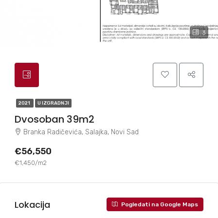
3
2021
U IZGRADNJI
Dvosoban 39m2
Branka Radičevića, Salajka, Novi Sad
€56,550
€1,450/m2
Lokacija
Pogledati na Google Maps