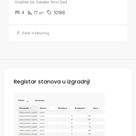
Kisačka 66, Salajka, Novi Sad
4
77
10188
m²
Erker Inženjiring
Registar stanova u izgradnji