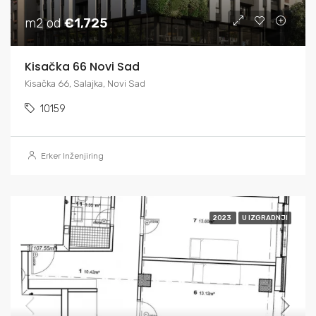
m2 od
€1,725
Kisačka 66 Novi Sad
Kisačka 66, Salajka, Novi Sad
10159
Erker Inženjiring
2023
U IZGRADNJI