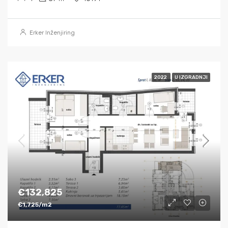
Erker Inženjiring
2022
U IZGRADNJI
€132,825
€1,725/m2