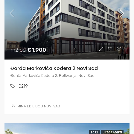
m2 od
€1,900
Đorđa Markovića Kodera 2 Novi Sad
Đorđa Markovića Kodera 2, Rotkvarija, Novi Sad
10219
MIMA EDIL DOO NOVI SAD
2022
U IZGRADNJI