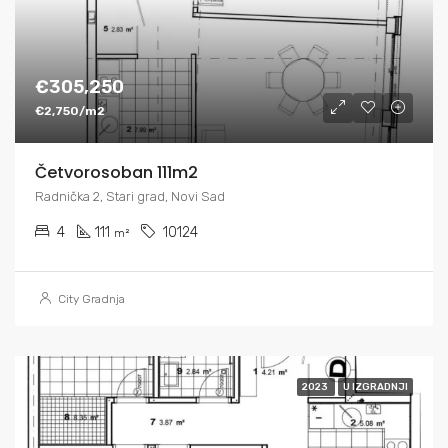
€305,250
€2,750/m2
Četvorosoban 111m2
Radnička 2, Stari grad, Novi Sad
4
111
10124
m²
City Gradnja
2023
U IZGRADNJI