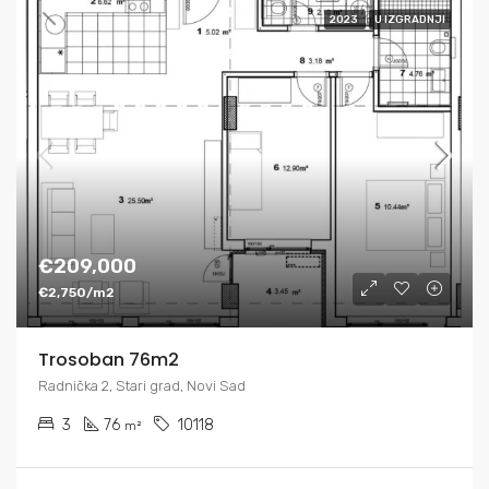
2023
U IZGRADNJI
€209,000
€2,750/m2
Trosoban 76m2
Radnička 2, Stari grad, Novi Sad
3
76
10118
m²