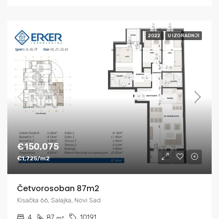
2022
U IZGRADNJI
€150,075
€1,725/m2
Četvorosoban 87m2
Kisačka 66, Salajka, Novi Sad
4
87
10191
m²