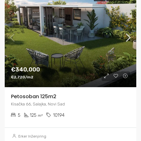
€340,000
€2,720/m2
Petosoban 125m2
Kisačka 66, Salajka, Novi Sad
5
125
10194
m²
Erker Inženjiring