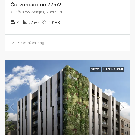
Četvorosoban 77m2
Kisačka 66, Salajka, Novi Sad
4
77
10188
m²
Erker Inženjiring
2022
U IZGRADNJI