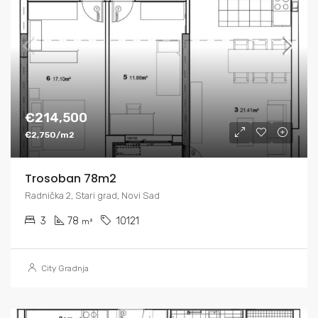
€214,500
€2,750/m2
Trosoban 78m2
Radnička 2, Stari grad, Novi Sad
3
78
10121
m²
City Gradnja