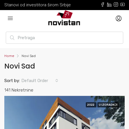
Stanovi od investitora širom Srbije
Home
Novi Sad
Novi Sad
Sort by:
Default Order
141 Nekretnine
2022
U IZGRADNJI