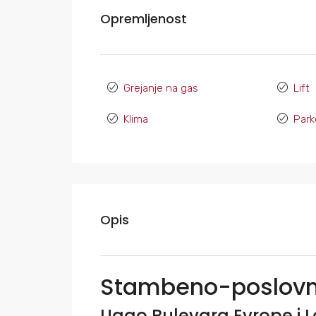
Opremljenost
Grejanje na gas
Lift
Klima
Park
Opis
Stambeno-poslovn
Ugao Bulevara Evrope i 