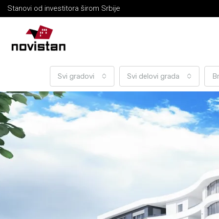
Stanovi od investitora širom Srbije
Svi gradovi
Svi delovi grada
B