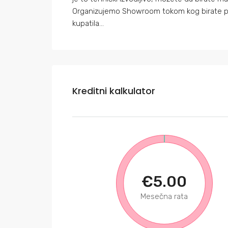
Organizujemo Showroom tokom kog birate plo
kupatila…
Kreditni kalkulator
€5.00
Mesečna rata