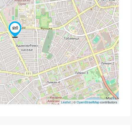
Leaflet
| ©
OpenStreetMap
contributors