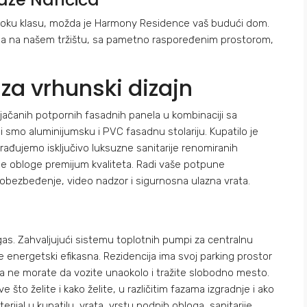
o visoku klasu, možda je Harmony Residence vaš budući dom.
rijala na našem tržištu, sa pametno raspoređenim prostorom,
 za vrhunski dizajn
ačanih potpornih fasadnih panela u kombinaciji sa
smo aluminijumsku i PVC fasadnu stolariju. Kupatilo je
đujemo isključivo luksuzne sanitarije renomiranih
e obloge premijum kvaliteta. Radi vaše potpune
obezbeđenje, video nadzor i sigurnosna ulazna vrata.
gas. Zahvaljujući sistemu toplotnih pumpi za centralnu
e energetski efikasna. Rezidencija ima svoj parking prostor
 da ne morate da vozite unaokolo i tražite slobodno mesto.
e što želite i kako želite, u različitim fazama izgradnje i ako
erijal u kupatilu, vrata, vrstu podnih obloga, sanitarije…