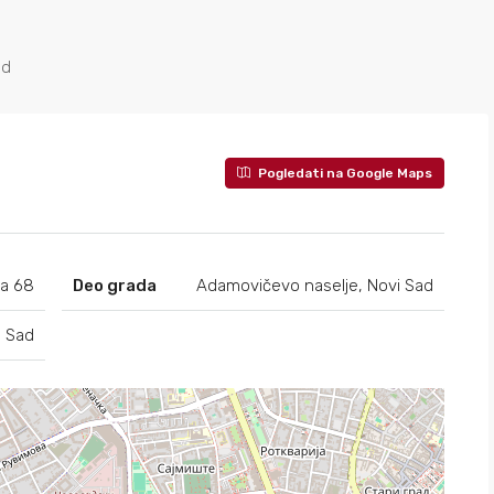
ad
Pogledati na Google Maps
ca 68
Deo grada
Adamovičevo naselje, Novi Sad
i Sad