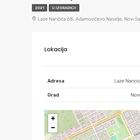
2021
U IZGRADNJI
Laze Nančića 68, Adamovićevo Naselje, Novi S
Lokacija
Adresa
Laze Nanci
Grad
Nov
+
−