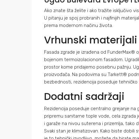
Ako znate šta želite i ako tražite isključiv
U pitanju je spoj probranih i najfinijih mate
prema modernom načinu života.
Vrhunski materijali
Fasada zgrade je izrađena od FunderMax® oj
bojenom termoizolacionom fasadom. Ugradili 
prostor kome pridajemo posebnu pažnju. Ugra
proizvođača. Na podovima su Tarkett® podn
bezbednosti, rezidencija poseduje tehničko 
Dodatni sadržaji
Rezidencija poseduje centralno grejanje na 
pripremu sanitarne tople vode, cela zgrada j
i garaže na nivou suterena i prizemlja, tako
Svaki stan je klimatizovan. Kako biste dobili sv
je to tehnički izvodljivo, možete da birate mat