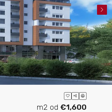
m2 od
€1,600