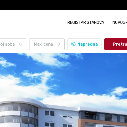
REGISTAR STANOVA
NOVOG
roj soba
Max. cena
Napredna
Pretr