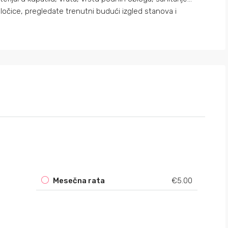
čice, pregledate trenutni budući izgled stanova i
Mesečna rata
€5.00