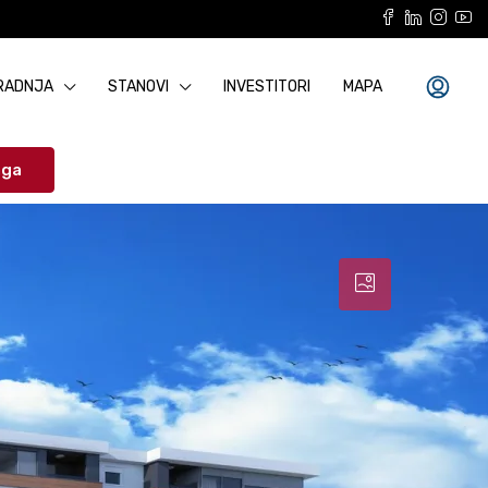
RADNJA
STANOVI
INVESTITORI
MAPA
aga