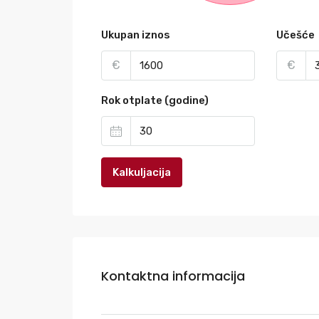
Ukupan iznos
Učešće
€
€
Rok otplate (godine)
Kalkuljacija
Kontaktna informacija