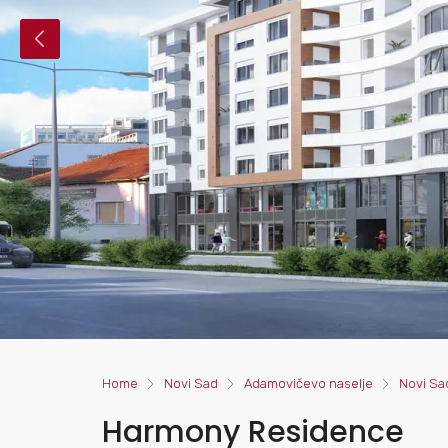
Home
Novi Sad
Adamovičevo naselje
Novi Sa
Harmony Residence