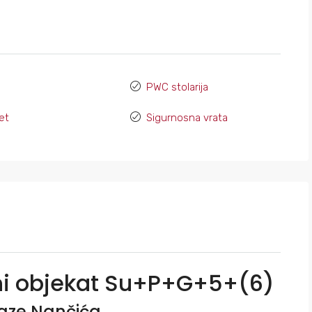
PWC stolarija
et
Sigurnosna vrata
i objekat Su+P+G+5+(6)
Laze Nančića