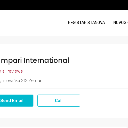
REGISTAR STANOVA
NOVOG
mpari International
 all reviews
rinovačka 212 Zemun
Send Email
Call