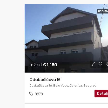
USELJI
m2 od
€1,150
Odabašićeva 16
Odabašićeva 16, Bele Vode, Čukarica, Beograd
Detalj
8878