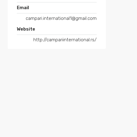
Email
campari.international1@gmail.com
Website
http://campariinternational.rs/