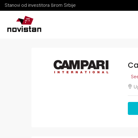
Stanovi od investitora širom Srbije
Ca
See
Ug