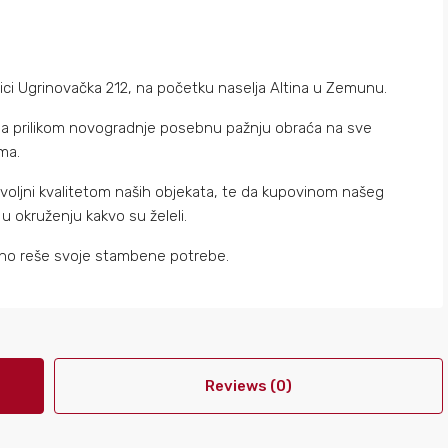
ici Ugrinovačka 212, na početku naselja Altina u Zemunu.
oja prilikom novogradnje posebnu pažnju obraća na sve
ma.
ovoljni kvalitetom naših objekata, te da kupovinom našeg
u okruženju kakvo su želeli.
ajno reše svoje stambene potrebe.
Reviews (0)