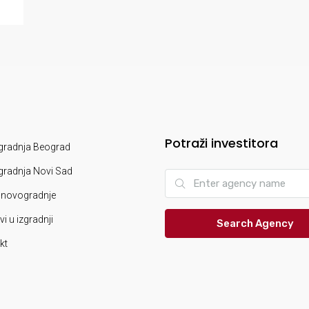
Potraži investitora
radnja Beograd
radnja Novi Sad
novogradnje
i u izgradnji
Search Agency
kt