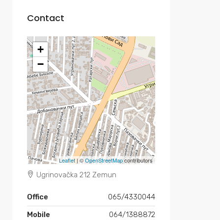
Contact
+
−
Leaflet
| ©
OpenStreetMap
contributors
Ugrinovačka 212 Zemun
Office
065/4330044
Mobile
064/1388872