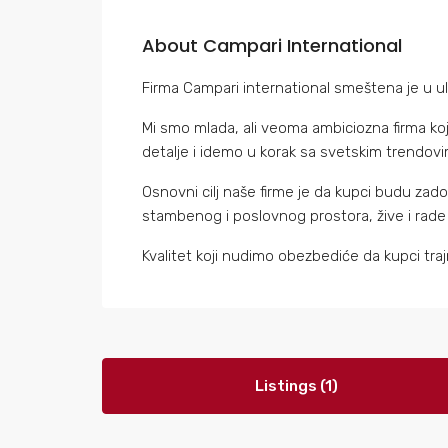
About Campari International
Firma Campari international smeštena je u ul
Mi smo mlada, ali veoma ambiciozna firma k
detalje i idemo u korak sa svetskim trendovi
Osnovni cilj naše firme je da kupci budu zad
stambenog i poslovnog prostora, žive i rade 
Kvalitet koji nudimo obezbediće da kupci tr
Listings (1)