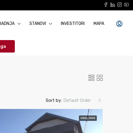
RADNJA
STANOVI
INVESTITORI
MAPA
aga
Sort by:
Default Order
USELJIVO