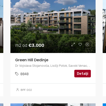
m2 od
€3,000
Green Hill Dedinje
Dr Vojislava Stojanovića, Lisičji Potok, Savski Venac, Beograd
Detalji
8848
BPF 002