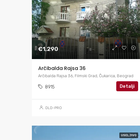
€1,290
Arčibalda Rajsa 36
Arčibalda Rajsa 36, Filmski Grad, Čukarica, Beograd
Detalji
8915
DLD-PRO
USELJIVO