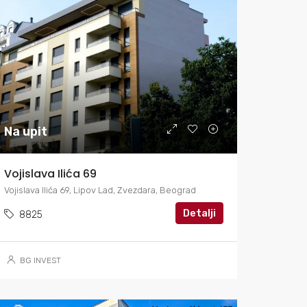
Na upit
Vojislava Ilića 69
Vojislava Ilića 69, Lipov Lad, Zvezdara, Beograd
Detalji
8825
BG INVEST