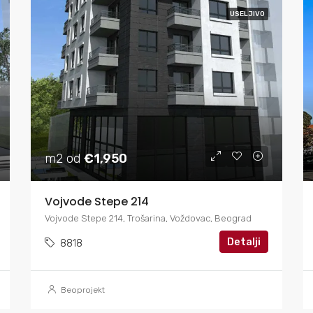
USELJIVO
m2 od
€1,950
Vojvode Stepe 214
Vojvode Stepe 214, Trošarina, Voždovac, Beograd
Detalji
8818
Beoprojekt