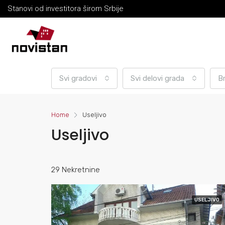
Stanovi od investitora širom Srbije
Svi gradovi
Svi delovi grada
B
Home
Useljivo
Useljivo
29 Nekretnine
USELJIVO