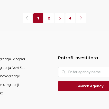
1
2
3
4
Potraži investitora
radnja Beograd
radnja Novi Sad
novogradnje
i u izgradnji
Search Agency
kt