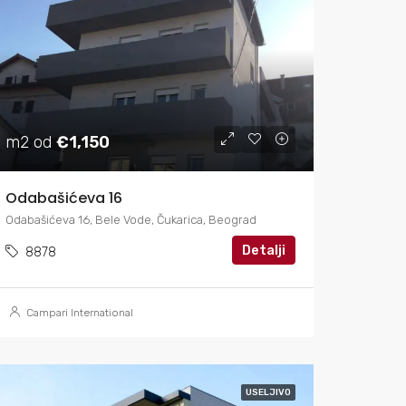
m2 od
€1,150
Odabašićeva 16
Odabašićeva 16, Bele Vode, Čukarica, Beograd
Detalji
8878
Campari International
USELJIVO