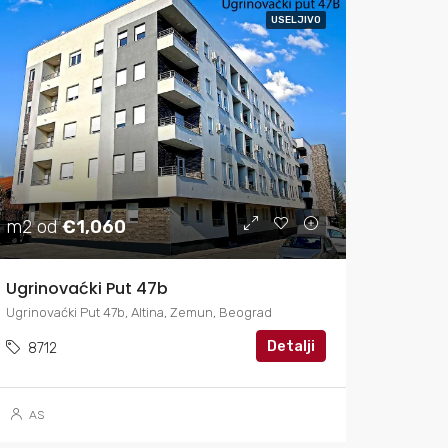
USELJIVO
m2 od
€1,060
Ugrinovaćki Put 47b
Ugrinovaćki Put 47b, Altina, Zemun, Beograd
Detalji
8712
AS