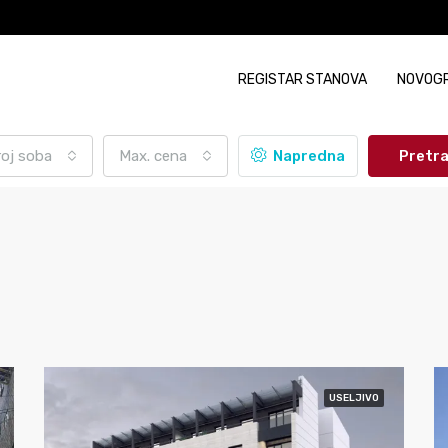
REGISTAR STANOVA
NOVOG
roj soba
Max. cena
Napredna
Pretr
USELJIVO