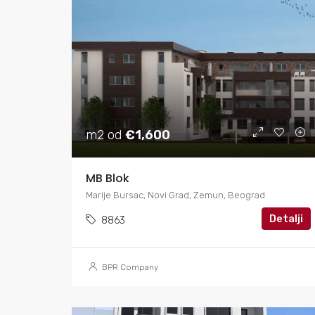
m2 od
€1,600
MB Blok
Marije Bursac, Novi Grad, Zemun, Beograd
Detalji
8863
BPR Company