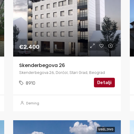
€2,400
Skenderbegova 26
Skenderbegova 26, Dorćol, Stari Grad, Beograd
Detalji
8910
Deming
USELJIVO