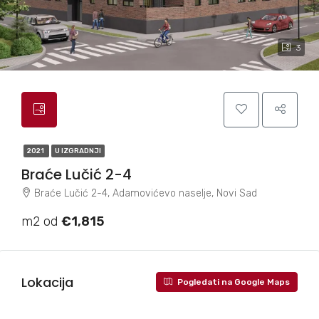
3
2021
U IZGRADNJI
Braće Lučić 2-4
Braće Lučić 2-4, Adamovićevo naselje, Novi Sad
m2 od
€1,815
Lokacija
Pogledati na Google Maps