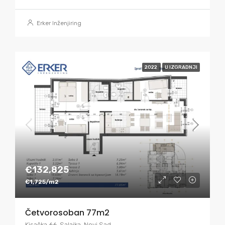
Erker Inženjiring
2022
U IZGRADNJI
€132,825
€1,725/m2
Četvorosoban 77m2
Kisačka 66, Salajka, Novi Sad