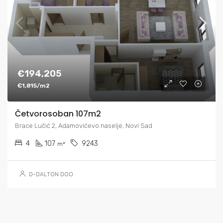
€194,205
€1,815/m2
Četvorosoban 107m2
Brace Lučić 2, Adamovićevo naselje, Novi Sad
4
107
9243
m²
D-DALTON DOO