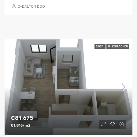
D-DALTON DOO
2021
U IZGRADNJI
€81,675
€1,815/m2