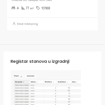
4
77
10188
m²
Erker Inženjiring
Registar stanova u izgradnji