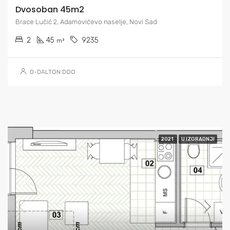
Dvosoban 45m2
Brace Lučić 2, Adamovićevo naselje, Novi Sad
2
45
9235
m²
D-DALTON DOO
2021
U IZGRADNJI