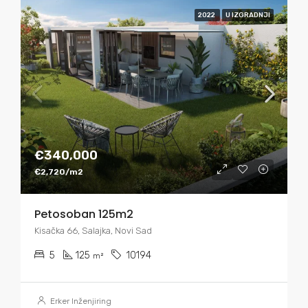
2022
U IZGRADNJI
€340,000
€2,720/m2
Petosoban 125m2
Kisačka 66, Salajka, Novi Sad
5
125
10194
m²
Erker Inženjiring