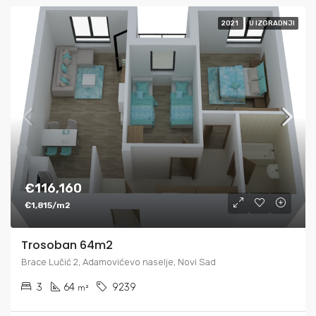
2021
U IZGRADNJI
€116,160
€1,815/m2
Trosoban 64m2
Brace Lučić 2, Adamovićevo naselje, Novi Sad
3
64
9239
m²