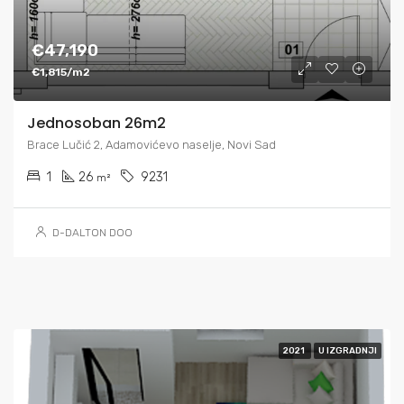
€47,190
€1,815/m2
Jednosoban 26m2
Brace Lučić 2, Adamovićevo naselje, Novi Sad
1
26
9231
m²
D-DALTON DOO
2021
U IZGRADNJI