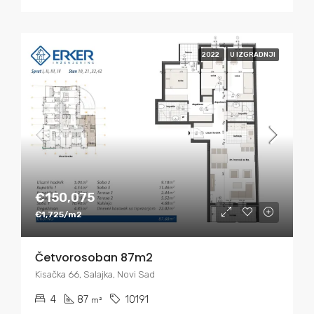
2022
U IZGRADNJI
€150,075
€1,725/m2
Četvorosoban 87m2
Kisačka 66, Salajka, Novi Sad
4
87
10191
m²