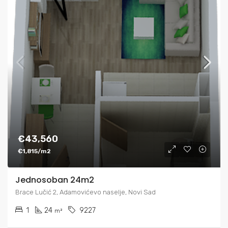
€43,560
€1,815/m2
Jednosoban 24m2
Brace Lučić 2, Adamovićevo naselje, Novi Sad
1
24
9227
m²