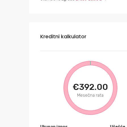
Kreditni kalkulator
€392.00
Mesečna rata
Ukupan iznos
Učešće