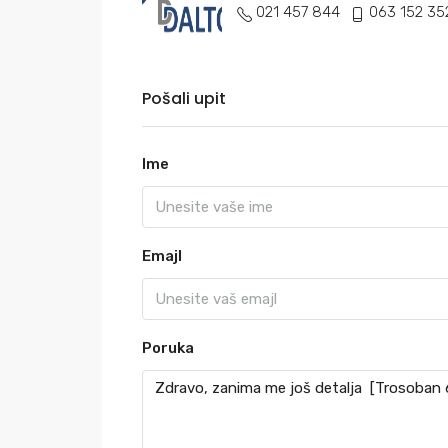
021 457 844
063 152 35
Pošali upit
Ime
Emajl
Poruka