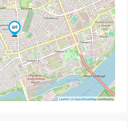
Leaflet
| ©
OpenStreetMap
contributors