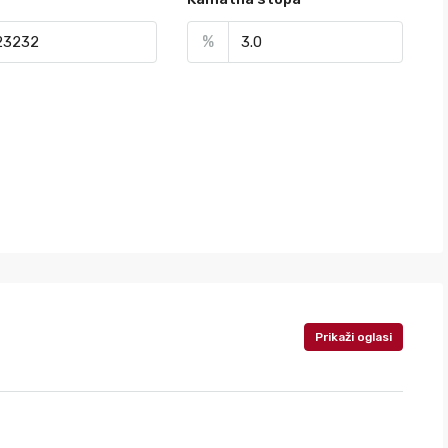
%
Prikaži oglasi