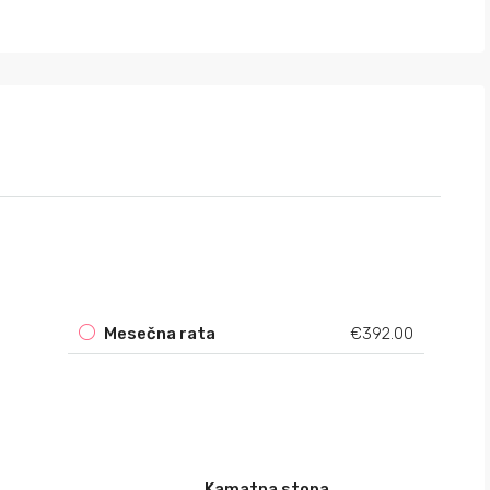
Mesečna rata
€392.00
Kamatna stopa