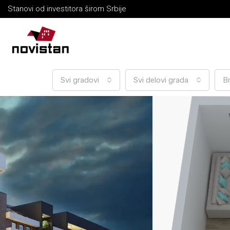
Stanovi od investitora širom Srbije
Svi gradovi
Svi delovi grada
B