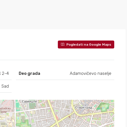
Pogledati na Google Maps
ć 2-4
Deo grada
Adamovičevo naselje
i Sad