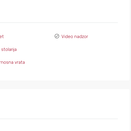
et
Video nadzor
stolarija
rnosna vrata