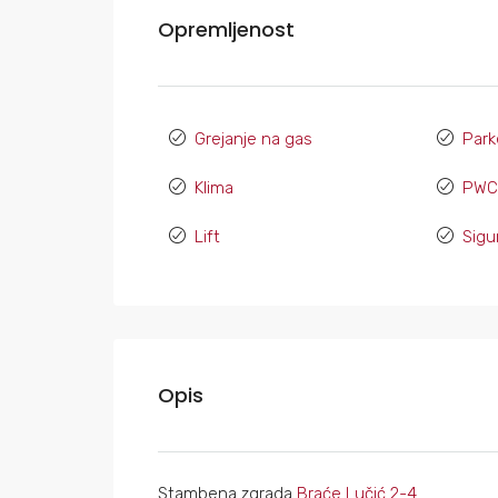
Opremljenost
Grejanje na gas
Park
Klima
PWC 
Lift
Sigu
Opis
Stambena zgrada
Braće Lučić 2-4