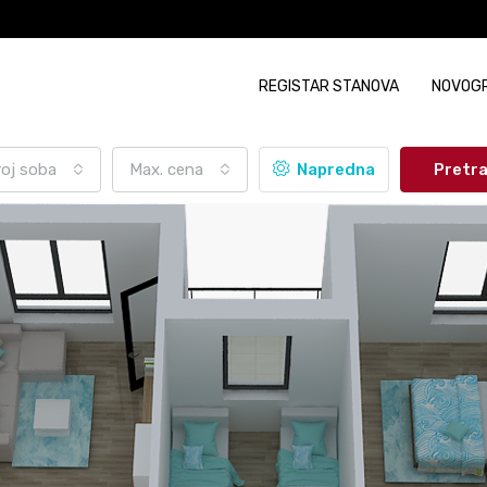
REGISTAR STANOVA
NOVOG
roj soba
Max. cena
Napredna
Pretr