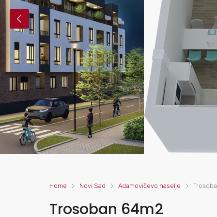
Home
Novi Sad
Adamovičevo naselje
Trosob
Trosoban 64m2