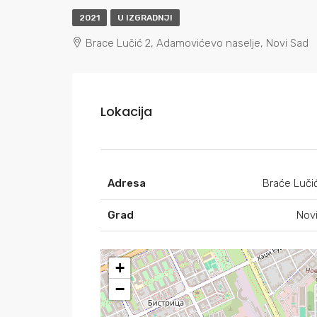
2021
U IZGRADNJI
Brace Lučić 2, Adamovićevo naselje, Novi Sad
Lokacija
Adresa
Braće Luči
Grad
Nov
+
−