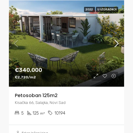
2022
U IZGRADNJI
€340,000
€2,720/m2
Petosoban 125m2
Kisačka 66, Salajka, Novi Sad
5
125
10194
m²