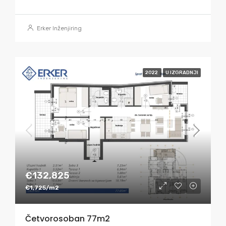
Erker Inženjiring
2022
U IZGRADNJI
€132,825
€1,725/m2
Četvorosoban 77m2