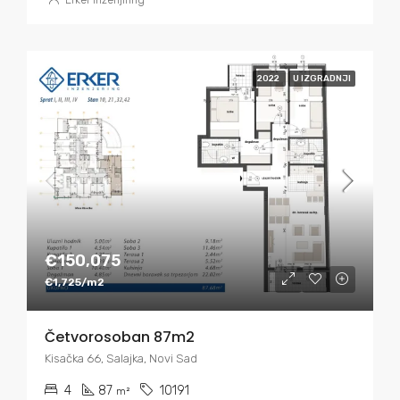
Erker Inženjiring
2022
U IZGRADNJI
€150,075
€1,725/m2
Četvorosoban 87m2
Kisačka 66, Salajka, Novi Sad
4
87
10191
m²