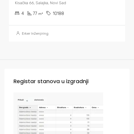
Kisačka 66, Salajka, Novi Sad
4
77
10188
m²
Erker Inženjiring
Registar stanova u izgradnji